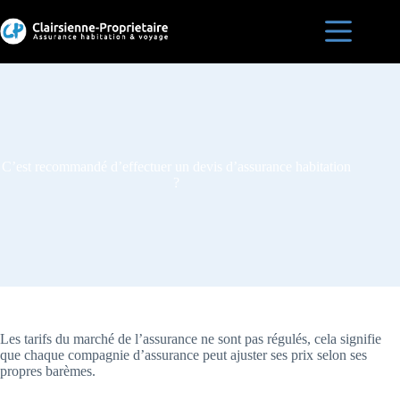
Passer
au
contenu
Accueil
Est-ce
que je
suis
assurée
?
C’est recommandé d’effectuer un devis d’assurance habitation
Assurances
?
habitation
en France
Blog
Les tarifs du marché de l’assurance ne sont pas régulés, cela signifie
que chaque compagnie d’assurance peut ajuster ses prix selon ses
propres barèmes.