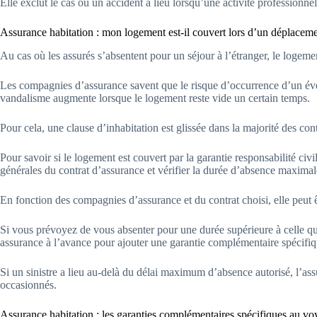
Elle exclut le cas où un accident a lieu lorsqu’une activité professionnel
Assurance habitation : mon logement est-il couvert lors d’un déplacemen
Au cas où les assurés s’absentent pour un séjour à l’étranger, le logeme
Les compagnies d’assurance savent que le risque d’occurrence d’un 
vandalisme augmente lorsque le logement reste vide un certain temps.
Pour cela, une clause d’inhabitation est glissée dans la majorité des con
Pour savoir si le logement est couvert par la garantie responsabilité civil
générales du contrat d’assurance et vérifier la durée d’absence maximal
En fonction des compagnies d’assurance et du contrat choisi, elle peut ê
Si vous prévoyez de vous absenter pour une durée supérieure à celle qui
assurance à l’avance pour ajouter une garantie complémentaire spécifiq
Si un sinistre a lieu au-delà du délai maximum d’absence autorisé, l’a
occasionnés.
Assurance habitation : les garanties complémentaires spécifiques au v