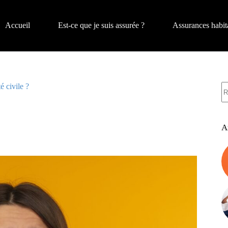
Accueil
Est-ce que je suis assurée ?
Assurances habit
A
é civile ?
ré
A