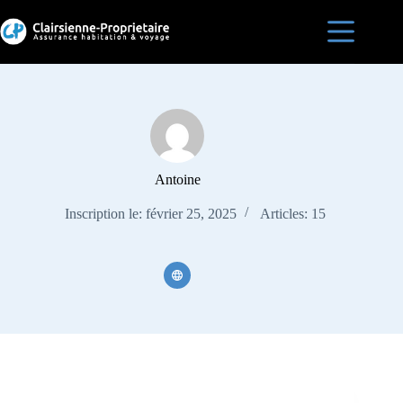
Passer
au
contenu
Accueil
Est-ce
que je
suis
assurée
?
Assurances
Antoine
habitation
en France
Inscription le: février 25, 2025
Articles: 15
Blog