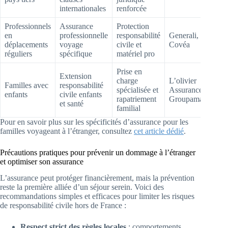
internationales
renforcée
Professionnels
Assurance
Protection
en
professionnelle
responsabilité
Generali,
déplacements
voyage
civile et
Covéa
réguliers
spécifique
matériel pro
Prise en
Extension
charge
L’olivier
Familles avec
responsabilité
spécialisée et
Assurance,
enfants
civile enfants
rapatriement
Groupama
et santé
familial
Pour en savoir plus sur les spécificités d’assurance pour les
familles voyageant à l’étranger, consultez
cet article dédié
.
Précautions pratiques pour prévenir un dommage à l’étranger
et optimiser son assurance
L’assurance peut protéger financièrement, mais la prévention
reste la première alliée d’un séjour serein. Voici des
recommandations simples et efficaces pour limiter les risques
de responsabilité civile hors de France :
Respect strict des règles locales
: comportements