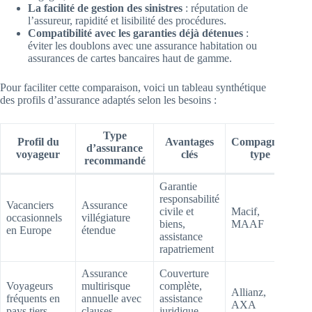
La facilité de gestion des sinistres
: réputation de
l’assureur, rapidité et lisibilité des procédures.
Compatibilité avec les garanties déjà détenues
:
éviter les doublons avec une assurance habitation ou
assurances de cartes bancaires haut de gamme.
Pour faciliter cette comparaison, voici un tableau synthétique
des profils d’assurance adaptés selon les besoins :
Type
Profil du
Avantages
Compagnie-
d’assurance
voyageur
clés
type
recommandé
Garantie
responsabilité
Vacanciers
Assurance
civile et
Macif,
occasionnels
villégiature
biens,
MAAF
en Europe
étendue
assistance
rapatriement
Assurance
Couverture
Voyageurs
multirisque
complète,
Allianz,
fréquents en
annuelle avec
assistance
AXA
pays tiers
clauses
juridique