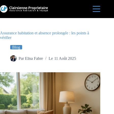
Passer
au
contenu
Accueil
Est-ce
que je
Assurance habitation et absence prolongée : les points à
suis
vérifier
assurée
?
Blog
Assurances
habitation
Par
Elisa Fabre
Le
11 Août 2025
en France
Blog