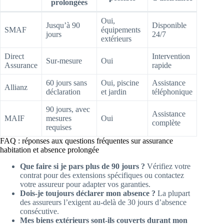
prolongées
Oui,
Jusqu’à 90
Disponible
SMAF
équipements
jours
24/7
extérieurs
Direct
Intervention
Sur-mesure
Oui
Assurance
rapide
60 jours sans
Oui, piscine
Assistance
Allianz
déclaration
et jardin
téléphonique
90 jours, avec
Assistance
MAIF
mesures
Oui
complète
requises
FAQ : réponses aux questions fréquentes sur assurance
habitation et absence prolongée
Que faire si je pars plus de 90 jours ?
Vérifiez votre
contrat pour des extensions spécifiques ou contactez
votre assureur pour adapter vos garanties.
Dois-je toujours déclarer mon absence ?
La plupart
des assureurs l’exigent au-delà de 30 jours d’absence
consécutive.
Mes biens extérieurs sont-ils couverts durant mon