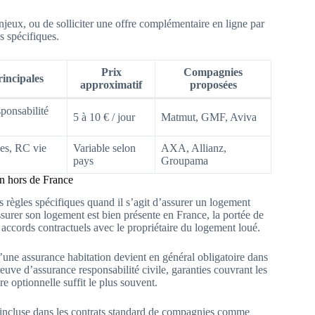
eux, ou de solliciter une offre complémentaire en ligne par
s spécifiques.
Prix
Compagnies
rincipales
approximatif
proposées
sponsabilité
5 à 10 € / jour
Matmut, GMF, Aviva
ues, RC vie
Variable selon
AXA, Allianz,
pays
Groupama
on hors de France
es règles spécifiques quand il s’agit d’assurer un logement
ssurer son logement est bien présente en France, la portée de
s accords contractuels avec le propriétaire du logement loué.
d’une assurance habitation devient en général obligatoire dans
uve d’assurance responsabilité civile, garanties couvrant les
re optionnelle suffit le plus souvent.
ent incluse dans les contrats standard de compagnies comme