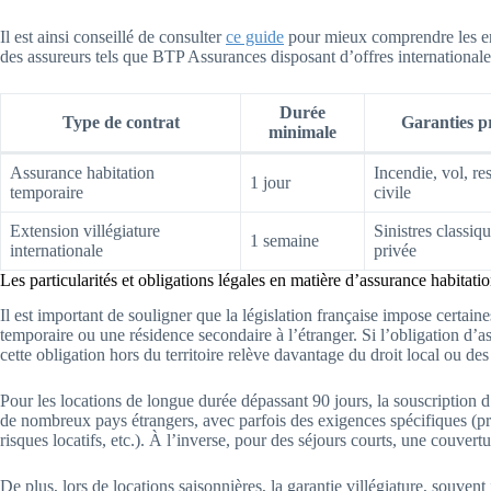
Il est ainsi conseillé de consulter
ce guide
pour mieux comprendre les enj
des assureurs tels que BTP Assurances disposant d’offres internationale
Durée
Type de contrat
Garanties p
minimale
Assurance habitation
Incendie, vol, re
1 jour
temporaire
civile
Extension villégiature
Sinistres classiq
1 semaine
internationale
privée
Les particularités et obligations légales en matière d’assurance habitati
Il est important de souligner que la législation française impose certain
temporaire ou une résidence secondaire à l’étranger. Si l’obligation d’a
cette obligation hors du territoire relève davantage du droit local ou de
Pour les locations de longue durée dépassant 90 jours, la souscription 
de nombreux pays étrangers, avec parfois des exigences spécifiques (pre
risques locatifs, etc.). À l’inverse, pour des séjours courts, une couvertu
De plus, lors de locations saisonnières, la garantie villégiature, souv