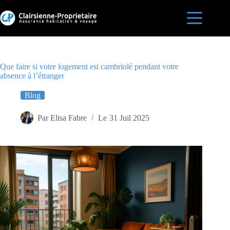
Passer
au
contenu
Accueil
Est-ce
que je
Que faire si votre logement est cambriolé pendant votre
suis
absence à l’étranger
assurée
?
Blog
Assurances
habitation
Par
Elisa Fabre
Le
31 Juil 2025
en France
Blog