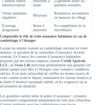
Caméras vidéos
Moyenne à
Logements isolés ou
internes/externe
haute
quartiers sensibles
Visites humaines
Résidences secondaires
Moyenne
régulières
ou maisons de village
Éclairage
Basse à
En complément de la
programmé
moyenne
surveillance
Comprendre le rôle de votre assurance habitation en cas de
cambriolage à l’étranger
Lorsqu’un sinistre comme un cambriolage survient en votre
absence, la question de la couverture d’assurance devient
centrale. En France, les contrats d’assurance habitation
proposés par des acteurs majeurs comme
Crédit Agricole
,
LCL
, ou
Swiss Life
prévoient généralement une garantie vol
même quand vous êtes à l’étranger, sous certaines conditions
strictes. Il est donc primordial de vérifier les termes exacts de
votre contrat avant le départ, notamment les clauses relatives à
la durée d’absence maximale tolérée, et les exigences sur la
sécurisation du domicile.
Les garanties varient selon la police d’assurance : certaines
couvertures comprennent uniquement les vols avec effraction,
d’autres intègrent aussi les cambriolages sans traces