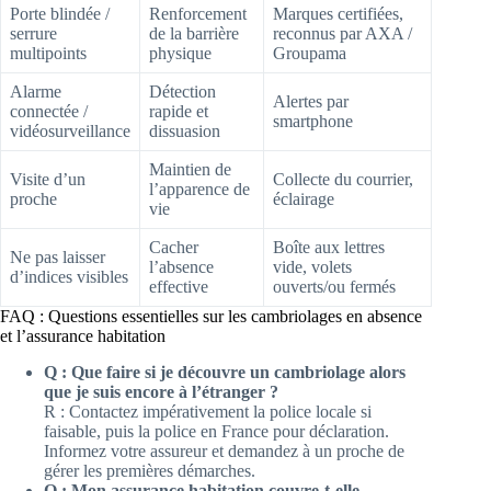
Porte blindée /
Renforcement
Marques certifiées,
serrure
de la barrière
reconnus par AXA /
multipoints
physique
Groupama
Alarme
Détection
Alertes par
connectée /
rapide et
smartphone
vidéosurveillance
dissuasion
Maintien de
Visite d’un
Collecte du courrier,
l’apparence de
proche
éclairage
vie
Cacher
Boîte aux lettres
Ne pas laisser
l’absence
vide, volets
d’indices visibles
effective
ouverts/ou fermés
FAQ : Questions essentielles sur les cambriolages en absence
et l’assurance habitation
Q : Que faire si je découvre un cambriolage alors
que je suis encore à l’étranger ?
R : Contactez impérativement la police locale si
faisable, puis la police en France pour déclaration.
Informez votre assureur et demandez à un proche de
gérer les premières démarches.
Q : Mon assurance habitation couvre-t-elle